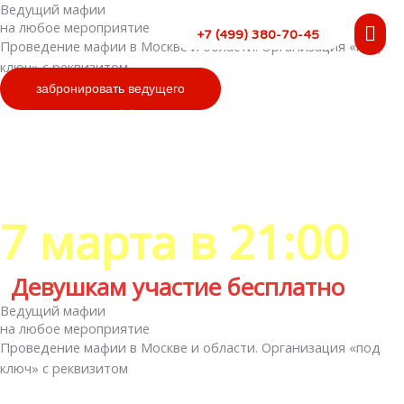
Перейти
Ведущий мафии
на любое мероприятие
Гла
к
+7 (499) 380-70-45
Проведение мафии в Москве и области. Организация «под
содержимому
мен
ключ» с реквизитом
забронировать ведущего
Ближайшая игра для
всех желающих
7 марта в 21:00
Девушкам участие бесплатно
Ведущий мафии
на любое мероприятие
Проведение мафии в Москве и области. Организация «под
ключ» с реквизитом